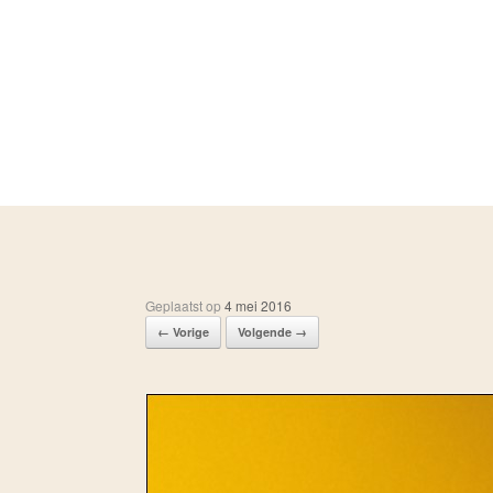
Ga
naar
de
inhoud
Geplaatst op
4 mei 2016
← Vorige
Volgende →