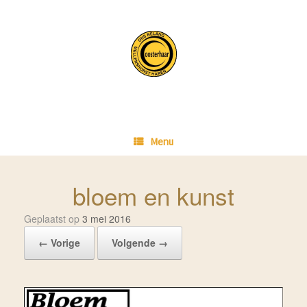
Ga
naar
de
inhoud
Menu
bloem en kunst
Geplaatst op
3 mei 2016
← Vorige
Volgende →