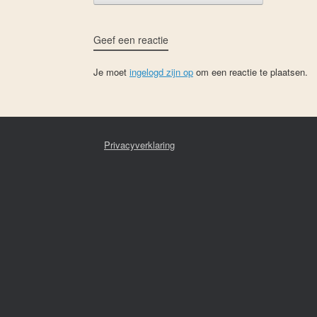
Geef een reactie
Je moet
ingelogd zijn op
om een reactie te plaatsen.
Privacyverklaring