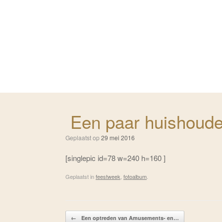
Ga
naar
de
inhoud
Een paar huishoude
Geplaatst op
29 mei 2016
[singlepic id=78 w=240 h=160 ]
Geplaatst in
feestweek
,
fotoalbum
.
Bericht navigatie
←
Een optreden van Amusements- en…