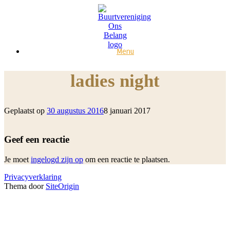
Ga
naar
de
inhoud
Menu
ladies night
Geplaatst op
30 augustus 2016
8 januari 2017
Geef een reactie
Je moet
ingelogd zijn op
om een reactie te plaatsen.
Privacyverklaring
Thema door
SiteOrigin