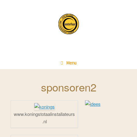
Ga
naar
de
inhoud
Menu
sponsoren2
www.koningstotaalinstallateurs
.nl