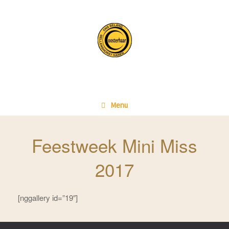
Ga
naar
de
inhoud
Menu
Feestweek Mini Miss
2017
[nggallery id=”19″]