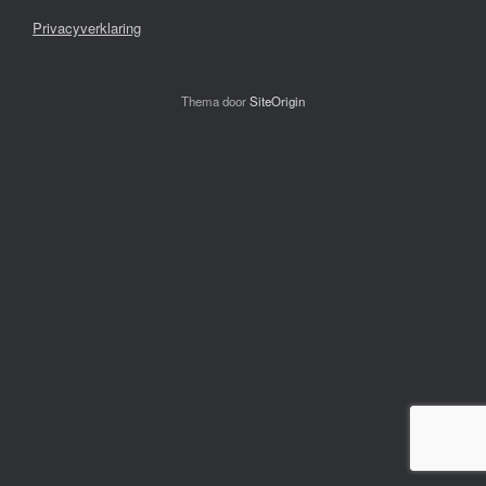
Privacyverklaring
Thema door
SiteOrigin